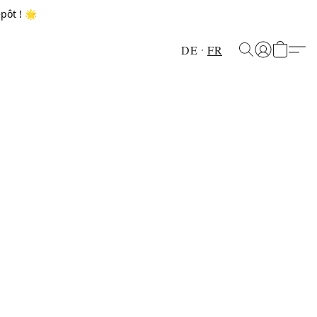
pôt ! 🌟
DE
FR