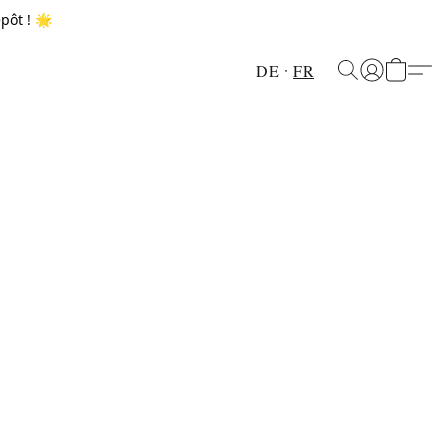
pôt ! 🌟
DE
FR