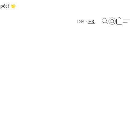
pôt ! 🌟
DE
FR